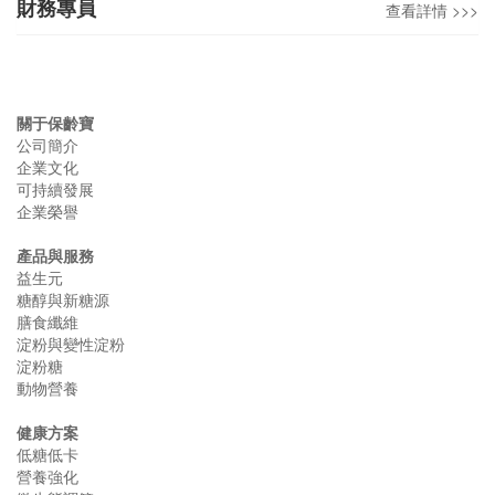
財務專員
查看詳情 >>>
關于保齡寶
公司簡介
企業文化
可持續發展
企業榮譽
產品與服務
益生元
糖醇與新糖源
膳食纖維
淀粉與變性淀粉
淀粉糖
動物營養
健康方案
低糖低卡
營養強化